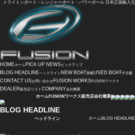
トライトンボート・レンジャーボート・パワーポール 日本正規輸入元
HOME
PICK UP NEWS
ホーム
ピックアップ
BLOG HEADLINE
NEW BOAT
USED BOAT
ヘッドライン
新艇
中古艇
CONTACT US
FUSION WORKS
お問い合わせ
FUSIONワークス
DEALER
COMPANY
販売店リスト
会社概要
ホーム
FUSIONワークス
販売店
会社概要
BLOG HEADLINE
ホーム
BLOG HEADLINE
ヘッドライン