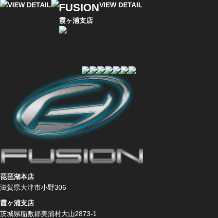
VIEW DETAIL
VIEW DETAIL
FUSION
霞ヶ浦支店
琵琶湖本店
滋賀県大津市小野306
霞ヶ浦支店
茨城県稲敷郡美浦村大山2873-1