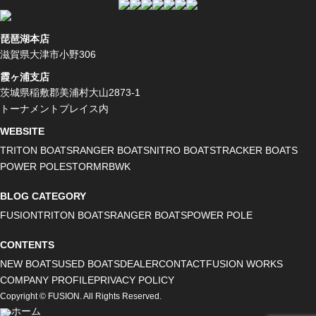
琵琶湖本店
滋賀県大津市小野306
霞ヶ浦支店
茨城県稲敷郡美浦村大山2873-1
トーナメントプレイス内
WEBSITE
TRITON BOATS
RANGER BOATS
NITRO BOATS
TRACKER BOATS
POWER POLE
STORMR
BWK
BLOG CATEGORY
FUSION
TRITON BOATS
RANGER BOATS
POWER POLE
CONTENTS
NEW BOATS
USED BOATS
DEALER
CONTACT
FUSION WORKS
COMPANY PROFILE
PRIVACY POLICY
Copyright © FUSION. All Rights Reserved.
ホーム