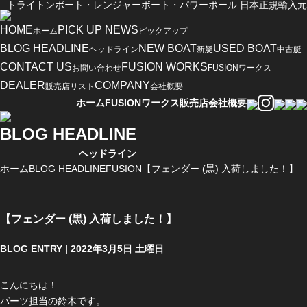
トライトンボート・レンジャーボート・パワーポール 日本正規輸入元
HOME
PICK UP NEWS
ホーム
ピックアップ
BLOG HEADLINE
NEW BOAT
USED BOAT
ヘッドライン
新艇
中古艇
CONTACT US
FUSION WORKS
お問い合わせ
FUSIONワークス
DEALER
COMPANY
販売店リスト
会社概要
ホーム
FUSIONワークス
販売店
会社概要
BLOG HEADLINE
ヘッドライン
ホーム
BLOG HEADLINE
FUSION
【フェンダー (黒) 入荷しました！】
【フェンダー (黒) 入荷しました！】
BLOG ENTRY | 2022年3月5日 土曜日
こんにちは！
パーツ担当の鈴木です。