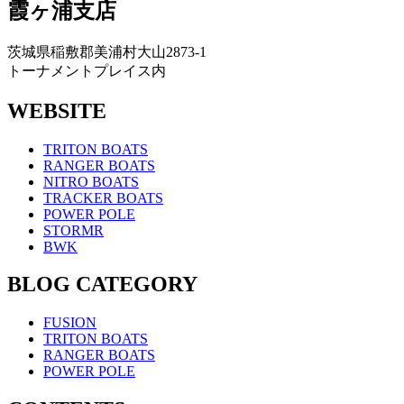
霞ヶ浦支店
茨城県稲敷郡美浦村大山2873-1
トーナメントプレイス内
WEBSITE
TRITON BOATS
RANGER BOATS
NITRO BOATS
TRACKER BOATS
POWER POLE
STORMR
BWK
BLOG CATEGORY
FUSION
TRITON BOATS
RANGER BOATS
POWER POLE