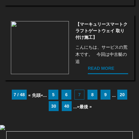
【マーキュリースマートク
ラフトゲートウェイ 取り
付け施工】
こんにちは、サービスの荒
木です。 今回は中古艇の
追
READ MORE
7 / 48
5
6
7
8
9
20
« 先頭
«
...
...
30
40
...
»
最後 »