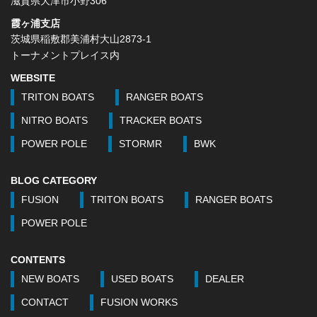
滋賀県大津市小野306
霞ヶ浦支店
茨城県稲敷郡美浦村大山2873-1
トーナメントプレイス内
WEBSITE
TRITON BOATS
RANGER BOATS
NITRO BOATS
TRACKER BOATS
POWER POLE
STORMR
BWK
BLOG CATEGORY
FUSION
TRITON BOATS
RANGER BOATS
POWER POLE
CONTENTS
NEW BOATS
USED BOATS
DEALER
CONTACT
FUSION WORKS