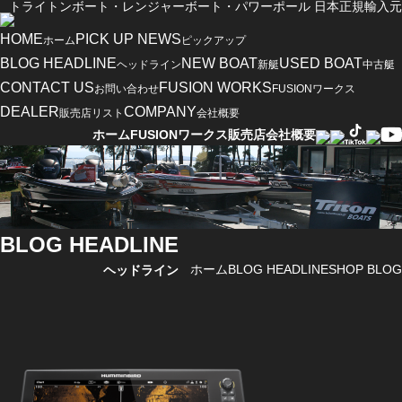
トライトンボート・レンジャーボート・パワーポール 日本正規輸入元
HOME
PICK UP NEWS
ホーム
ピックアップ
BLOG HEADLINE
NEW BOAT
USED BOAT
ヘッドライン
新艇
中古艇
CONTACT US
FUSION WORKS
お問い合わせ
FUSIONワークス
DEALER
COMPANY
販売店リスト
会社概要
ホーム
FUSIONワークス
販売店
会社概要
BLOG HEADLINE
ホーム
BLOG HEADLINE
SHOP BLOG
ヘッドライン